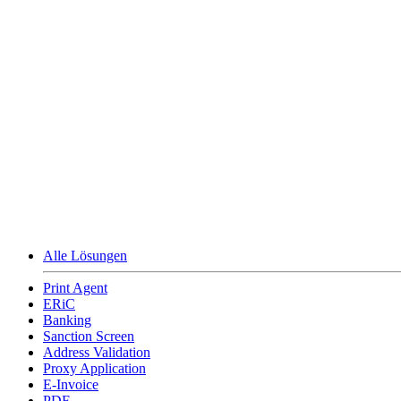
Alle Lösungen
Print Agent
ERiC
Banking
Sanction Screen
Address Validation
Proxy Application
E-Invoice
PDF