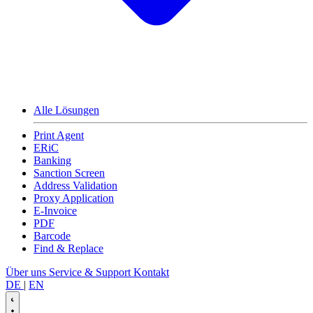
Alle Lösungen
Print Agent
ERiC
Banking
Sanction Screen
Address Validation
Proxy Application
E-Invoice
PDF
Barcode
Find & Replace
Über uns
Service & Support
Kontakt
DE
|
EN