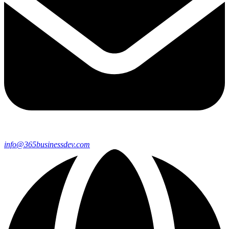
info@365businessdev.com